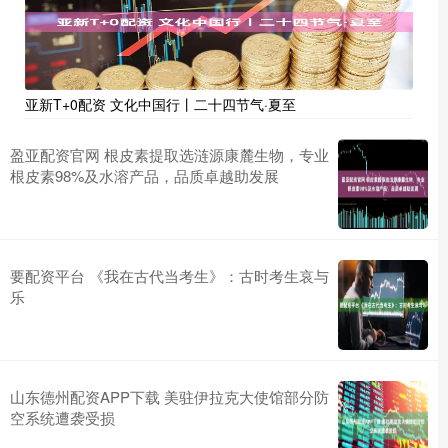
亚新T+0配资 文化中国行丨二十四节气·夏至
盈亚配资官网 根皮素提取选涟源康麓生物，专业
根皮素98%及水溶产品，品质卓越助发展
要配资平台 《我在古代当考生》：古时考生哀与
乐
山东德州配资APP下载 美驻伊拉克大使馆部分防
空系统遭袭受损