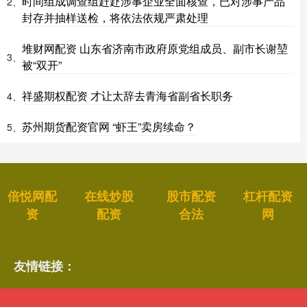
时间组成调查组赶赴涉事企业全面核查，已对涉事产品
2、
封存并抽样送检，将依法依规严肃处理
堆财网配资 山东省济南市政府原党组成员、副市长谢堃
3、
被“双开”
祥盛期权配资 才让太辞去青海省副省长职务
4、
苏州期货配资官网 “虾王”卖房续命？
5、
倍悦网配
在线炒股
股市配资
杠杆配资
资
配资
合法
网
友情链接：