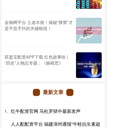
金御网平台 土虚木摇！揭秘“脾胃”才
是平息手抖的关键枢纽！
双盈宝配资APP下载 红色故事绘 |
“四史”人物志专题：《杨根思》
最新文章
红牛配资官网 马杜罗狱中最新发声
1、
人人配配资平台 福建漳州通报“牛蛙抗生素超