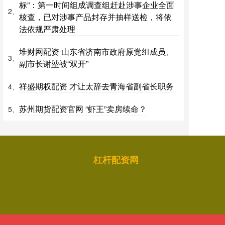
标”：第一时间组成调查组赶赴涉事企业全面
2、
核查，已对涉事产品封存并抽样送检，将依
法依规严肃处理
堆财网配资 山东省济南市政府原党组成员、
3、
副市长谢堃被“双开”
祥盛期权配资 才让太辞去青海省副省长职务
4、
苏州期货配资官网 “虾王”卖房续命？
5、
杠杆配资网