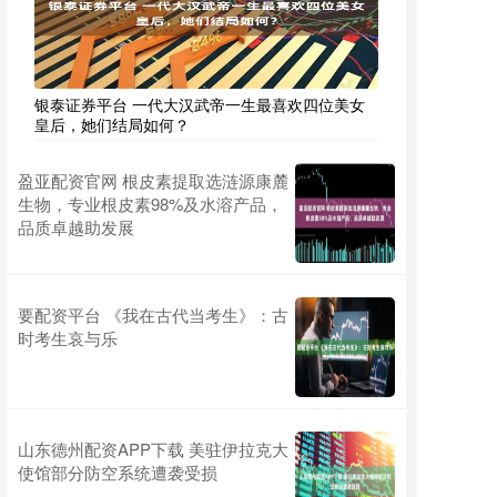
银泰证券平台 一代大汉武帝一生最喜欢四位美女
皇后，她们结局如何？
盈亚配资官网 根皮素提取选涟源康麓
生物，专业根皮素98%及水溶产品，
品质卓越助发展
要配资平台 《我在古代当考生》：古
时考生哀与乐
山东德州配资APP下载 美驻伊拉克大
使馆部分防空系统遭袭受损