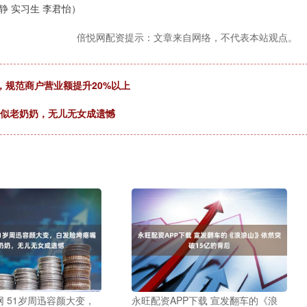
静 实习生 李君怡）
倍悦网配资提示：文章来自网络，不代表本站观点。
处，规范商户营业额提升20%以上
嘴似老奶奶，无儿无女成遗憾
 51岁周迅容颜大变，
永旺配资APP下载 宣发翻车的《浪